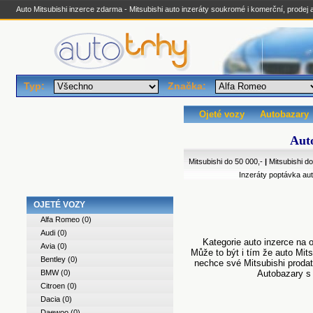
Auto Mitsubishi inzerce zdarma - Mitsubishi auto inzeráty soukromé i komerční, prodej a
Typ:
Značka:
Ojeté vozy
Autobazary
Auto
Mitsubishi do 50 000,-
|
Mitsubishi d
Inzeráty poptávka aut
OJETÉ VOZY
Alfa Romeo
(0)
Audi
(0)
Kategorie auto inzerce na 
Avia
(0)
Může to být i tím že auto Mits
Bentley
(0)
nechce své Mitsubishi prodat.
BMW
(0)
Autobazary s
Citroen
(0)
Dacia
(0)
Daewoo
(0)