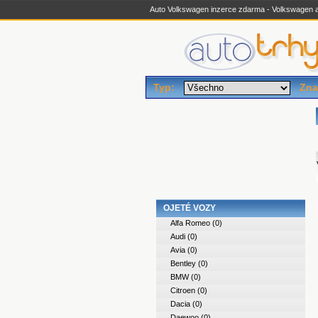
Auto Volkswagen inzerce zdarma - Volkswagen aut
Typ:
Zna
OJETÉ VOZY
Alfa Romeo
(0)
Audi
(0)
Avia
(0)
Bentley
(0)
BMW
(0)
Citroen
(0)
Dacia
(0)
Daewoo
(0)