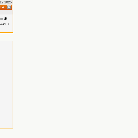
12.2025
 km ⛽
5749 ⭐