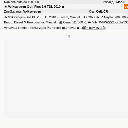
Nabídka auta do 150 000,-
Přidal(a):
Mari
01.
🔥 Volkswagen Golf Plus 1.6 TDI, 2010 🔥
Značka auta:
Volkswagen
Kraj:
Celá ČR
🔥 Volkswagen Golf Plus1.6 TDI 2010 – Diesel, Manuál, STK 2027 🔥 📍 Najeto: 200 000
Palivo: Diesel ⚙️ Převodovka: Manuální 💰 Cena: 111 000 Kč 🔑 VIN: WVWZZZ1KZBW53
Výbava a komfort: Klimatizace Parktronic (parkovac�...
(číst celý inzerát)
1