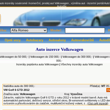
o inzeráty soukromé i komerční, prodej aut Volkswagen , výměna aut - inzertní portál Aut
Autodíly
čka:
Model:
K
Ojeté vozy
Autobazary
Autosalony
Autovrakoviště
Autodí
Auto inzerce Volkswagen
Volkswagen do 50 000,-
|
Volkswagen do 150 000,-
|
Volkswagen do 300 000,-
|
Volkswagen 
000,-
Inzeráty poptávka auta Volkswagen
|
Všechny inzeráty auta Volkswagen
Nabídka auta do 300 000,-
Přidal(a):
MT
05.
VW Golf 6 GTD 2012
Značka auta:
Volkswagen
Kraj:
Vysočina
Zdravím, nabízím Volkswagen Golf 6 GTD z roku 2012 v krásné modré barvě. Auto má
automatické parkování, dešťový senzor, střešní okno, Bi-xenonové světlomety s LED de
svícením a přisvěcováním do zatáček, multifunkční kožený volant, z...
(číst celý inzerát)