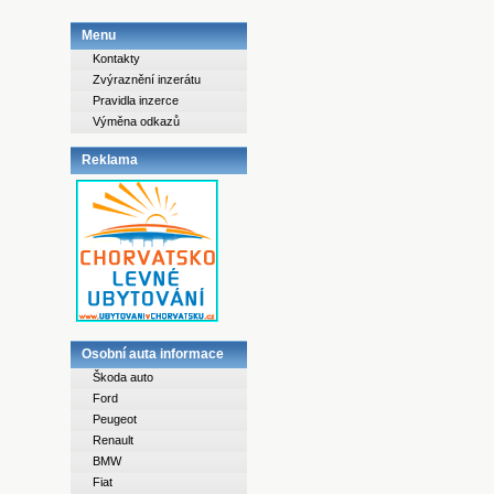
Menu
Kontakty
Zvýraznění inzerátu
Pravidla inzerce
Výměna odkazů
Reklama
Osobní auta informace
Škoda auto
Ford
Peugeot
Renault
BMW
Fiat