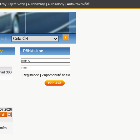
oTrhy:
Ojeté vozy
|
Autobazary
|
Autosalony
|
Autovrakoviště
|
raj:
ly
Přihlásit se
nad 300
Registrace
|
Zapomenuté heslo
07.2026
nním